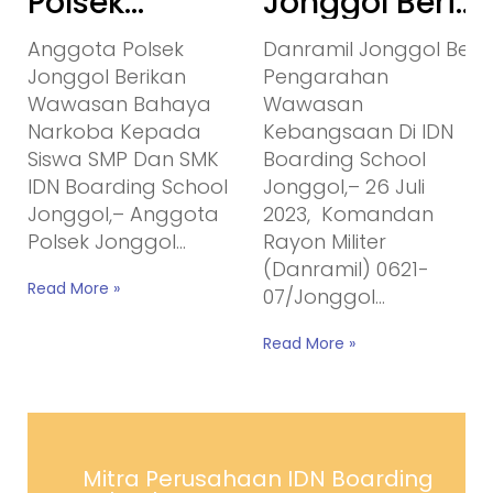
Polsek
Jonggol Beri
Jonggol
Pengarahan
Anggota Polsek
Danramil Jonggol Beri
Berikan
Wawasan
Jonggol Berikan
Pengarahan
Wawasan
Kebangsaan
Wawasan Bahaya
Wawasan
Bahaya
Di IDN
Narkoba Kepada
Kebangsaan Di IDN
Narkoba
Boarding
Siswa SMP Dan SMK
Boarding School
Kepada
School
IDN Boarding School
Jonggol,– 26 Juli
Siswa SMP
Jonggol,– Anggota
2023, Komandan
Dan SMK IDN
Polsek Jonggol...
Rayon Militer
(Danramil) 0621-
Boarding
Read More »
07/Jonggol...
School
Read More »
Mitra Perusahaan IDN Boarding