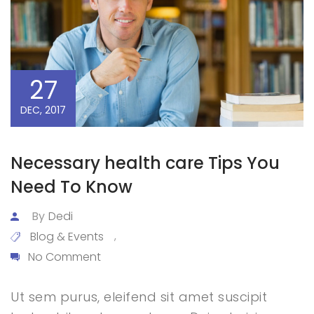
27
DEC, 2017
Necessary health care Tips You
Need To Know
By
Dedi
Blog & Events
,
No Comment
Ut sem purus, eleifend sit amet suscipit